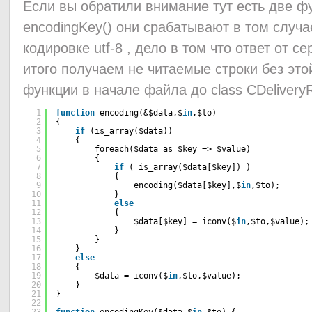
Если вы обратили внимание тут есть две фу
encodingKey() они срабатывают в том случа
кодировке utf-8 , дело в том что ответ от с
итого получаем не читаемые строки без это
функции в начале файла до class CDelive
1
function
encoding(&$data,$
in
,$to)
2
{
3
if
(is_array($data))
4
{
5
foreach($data as $key => $value)
6
{
7
if
( is_array($data[$key]) )
8
{
9
encoding($data[$key],$
in
,$to);      
10
}
11
else
12
{       
13
$data[$key] = iconv($
in
,$to,$value);
14
}
15
}
16
}
17
else
18
{
19
$data = iconv($
in
,$to,$value);
20
}
21
}
22