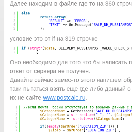
Далее находим в файле где то на 360 строч
1
else
2
return
array
(
3
"RESULT"
=> 
"ERROR"
,
4
"TEXT"
=> GetMessage(
'SALE_DH_RUSSIANPOS
5
);
условие это от if на 319 строчке
1
if
(
strstr
(
$data
, DELIVERY_RUSSIANPOST_VALUE_CHECK_ST
2
{
Оно необходимо для того что бы написать 
ответ от сервера не получен.
Давайте сейчас замес-то этого напишем обр
таки пытаться взять еще где либо данный о
их не сайте
www.postcalc.ru
.
1
//если почта России отсутствует то возьмем данные с 
2
$CategorName
= GetMessage(
'SALE_DH_RUSSIANPO
3
$CategorName
= 
str_replace
(
" "
, 
""
, 
$Categor
4
$CategorName
=  
strtolower
(
$CategorName
);   
5
6
if
(!
empty
(
$arOrder
[
'LOCATION_ZIP'
])) {
7
$ZipTo
= 
$arOrder
[
'LOCATION_ZIP'
] ;