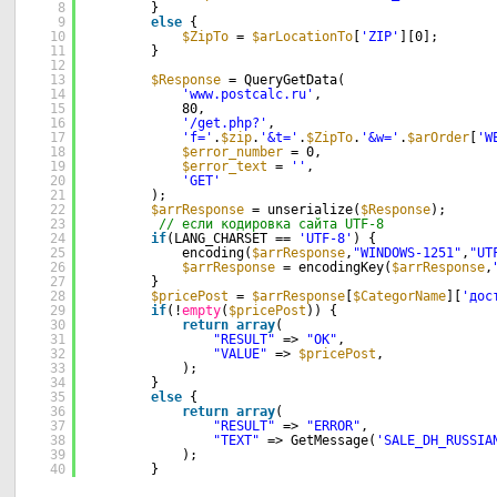
8
}
9
else
{
10
$ZipTo
= 
$arLocationTo
[
'ZIP'
][0];     
11
}  
12
13
$Response
= QueryGetData(
14
'www.postcalc.ru'
,
15
80,
16
'/get.php?'
,
17
'f='
.
$zip
.
'&t='
.
$ZipTo
.
'&w='
.
$arOrder
[
'W
18
$error_number
= 0,
19
$error_text
= 
''
,
20
'GET'
21
);
22
$arrResponse
= unserialize(
$Response
);
23
// если кодировка сайта UTF-8
24
if
(LANG_CHARSET == 
'UTF-8'
) {
25
encoding(
$arrResponse
,
"WINDOWS-1251"
,
"UT
26
$arrResponse
= encodingKey(
$arrResponse
,
27
}
28
$pricePost
= 
$arrResponse
[
$CategorName
][
'дос
29
if
(!
empty
(
$pricePost
)) {                    
30
return
array
(
31
"RESULT"
=> 
"OK"
,
32
"VALUE"
=> 
$pricePost
,
33
);                       
34
}
35
else
{
36
return
array
(
37
"RESULT"
=> 
"ERROR"
,
38
"TEXT"
=> GetMessage(
'SALE_DH_RUSSIA
39
);                 
40
}