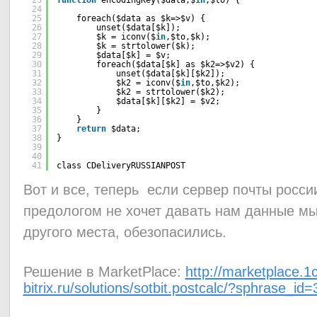
23
function
encodingKey($data,$
in
,$to) {
24
25
foreach($data as $k=>$v) {
26
unset($data[$k]);
27
$k = iconv($
in
,$to,$k);
28
$k = strtolower($k);
29
$data[$k] = $v;      
30
foreach($data[$k] as $k2=>$v2) {   
31
unset($data[$k][$k2]);
32
$k2 = iconv($
in
,$to,$k2);
33
$k2 = strtolower($k2);
34
$data[$k][$k2] = $v2;               
35
}      
36
}  
37
return
$data;  
38
}
39
40
41
class CDeliveryRUSSIANPOST
Вот и все, теперь если сервер почты росси
предологом не хочет давать нам данные мы
другого места, обезопасились.
Решение в MarketPlace:
http://marketplace.1c
bitrix.ru/solutions/sotbit.postcalc/?sphrase_id