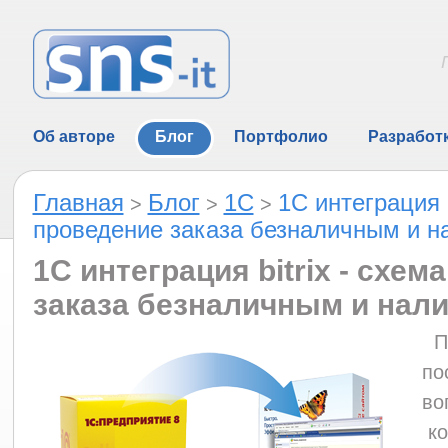
Об авторе
Блог
Портфолио
Разработ
Главная
Блог
1C
1C интеграция b
>
>
>
проведение заказа безналичным и 
1C интеграция bitrix - схем
заказа безналичным и нал
По
по
во
ко