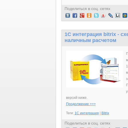
Поделиться в соц. сетях
1C интеграция bitrix - 
наличным расчетом
П
м
1
м
з
П
у
версий ниже.
Продолжение >>>
Теги:
1С интеграция
|
Bitrix
Поделиться в соц. сетях