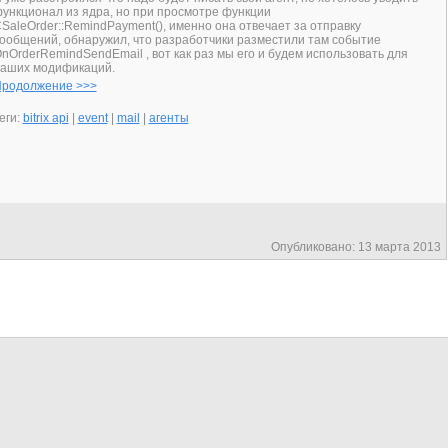
ункционал из ядра, но при просмотре функции
SaleOrder::RemindPayment(), именно она отвечает за отправку
ообщений, обнаружил, что разработчики разместили там событие
nOrderRemindSendEmail , вот как раз мы его и будем использовать для
аших модификаций.
родолжение >>>
еги:
bitrix api
|
event
|
mail
|
агенты
Опубликовано: 13 марта 2013