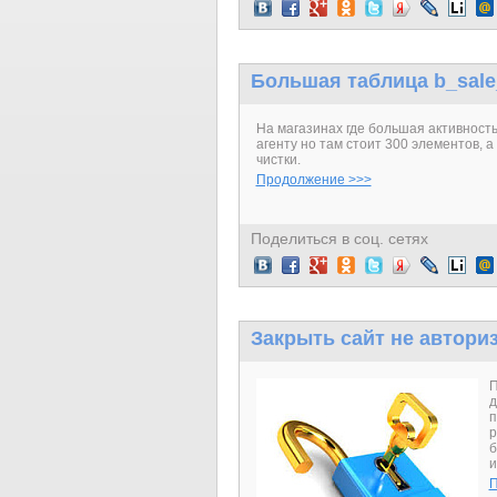
Большая таблица b_sale
На магазинах где большая активность 
агенту но там стоит 300 элементов, а
чистки.
Продолжение >>>
Поделиться в соц. сетях
Закрыть сайт не автори
П
д
п
р
б
и
П