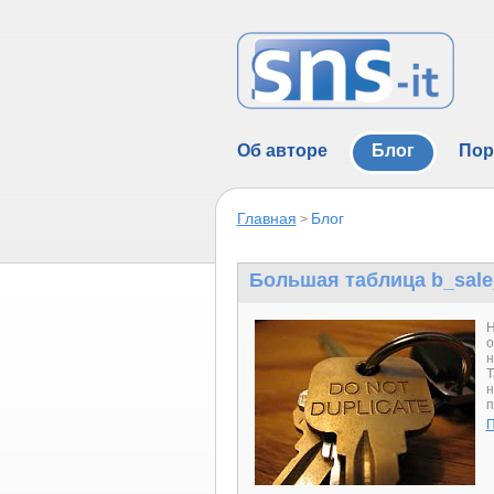
Об авторе
Блог
Пор
Главная
Блог
>
Большая таблица b_sale
Н
о
н
Т
н
п
П