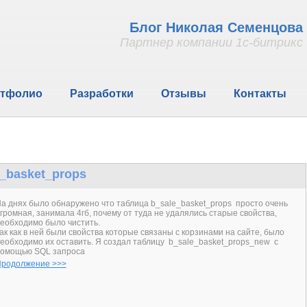
Блог Николая Семенцова
Партнер компании 1с-битрикс
тфолио
Разработки
Отзывы
Контакты
_basket_props
а днях было обнаружено что таблица b_sale_basket_props просто очень
громная, занимала 4гб, почему от туда не удалялись старые свойства,
еобходимо было чистить.
ак как в ней были свойства которые связаны с корзинами на сайте, было
еобходимо их оставить. Я создал таблицу b_sale_basket_props_new с
омощью SQL запроса
родолжение >>>