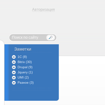
Авторизация
Заметки
1C (8)
Bitrix (30)
Drupal (9)
Jquery (1)
UMI (2)
Разное (3)