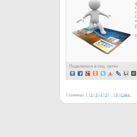
ф
C
с
O
н
П
Т
Поделиться в соц. сетях
Страницы:
1
|
2
|
3
|
4
|
5
|
...
|
9
|
След.