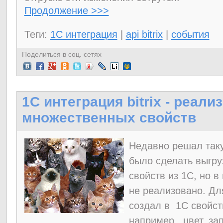
Продолжение >>>
Теги:
1С интеграция
|
api bitrix
|
события
Поделиться в соц. сетях
1C интеграция bitrix - реали
множественных свойств
Недавно решал так
было сделать выгру
свойств из 1С, но в
не реализовано. Дл
создал в 1С свойст
например цвет, зап