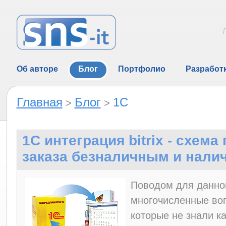
Об авторе
Блог
Портфолио
Разработ
Главная
Блог
1C
>
>
1C интеграция bitrix - схем
заказа безналичным и нали
Поводом для данно
многочисленные во
которые не знали к