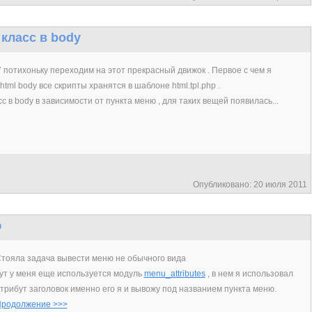
класс в body
7 потихоньку переходим на этот прекрасный движок . Первое с чем я
 html body все скрипты хранятся в шаблоне html.tpl.php .
 в body в зависимости от пункта меню , для таких вещей появилась...
Опубликовано: 20 июля 2011
ю
тояла задача вывести меню не обычного вида
ут у меня еще используется модуль
menu_attributes
, в нем я использовал
трибут заголовок именно его я и вывожу под названием пункта меню.
родолжение >>>