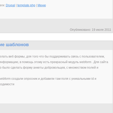
еги:
Drupal
|
template.php
|
Меню
Опубликовано: 19 июля 2011
ие шаблонов
лать веб формы, для того что бы поддерживать связь с пользователем,
информацию, в помощь этому есть прекрасный модуль webform . Для сайта
о было сделать форму анкеты добровольцев, с множеством полей и
ebform создали опросник и добавили там поля с уникальными id и
ходимости