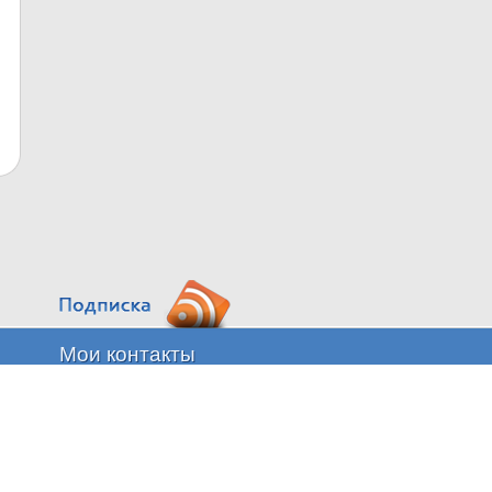
Мои контакты
n.sementsov@proficrm.ru