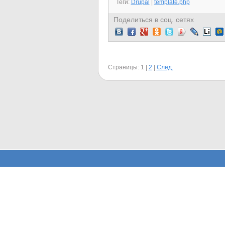
Теги:
Drupal
|
template.php
Поделиться в соц. сетях
Страницы:
1
|
2
|
След.
Заметки
1C (8)
Drupal (9)
UMI (2)