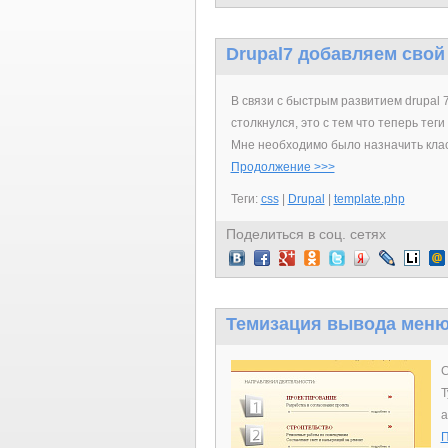
Drupal7 добавляем свой 
В связи с быстрым развитием drupal 
столкнулся, это с тем что теперь теги
Мне необходимо было назначить класс
Продолжение >>>
Теги:
css
|
Drupal
|
template.php
Поделиться в соц. сетях
Темизация вывода мен
С
Т
а
П