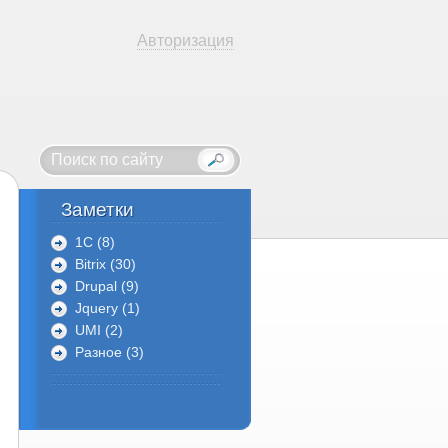
Авторизация
Заметки
1C (8)
Bitrix (30)
Drupal (9)
Jquery (1)
UMI (2)
Разное (3)